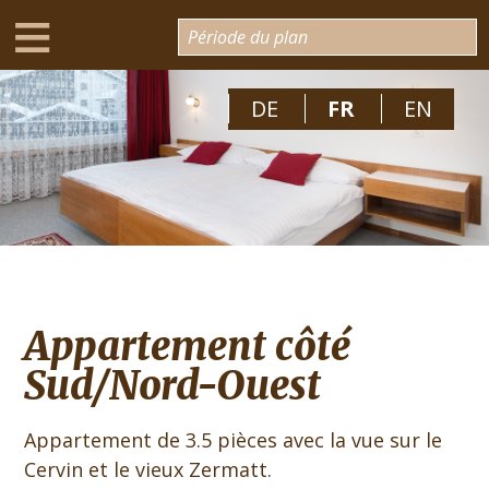
≡
Galerie
Période du plan
Appartement côté Sud
DE
FR
EN
Appartement côté Sud/Nord-Ouest
Photos extérieures
Appartement côté
Sud/Nord-Ouest
Appartement de 3.5 pièces avec la vue sur le
Cervin et le vieux Zermatt.