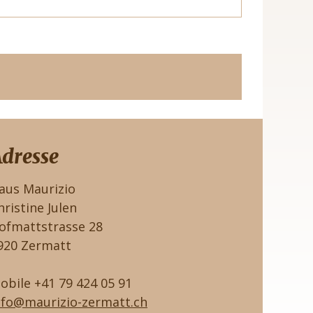
dresse
aus Maurizio
hristine Julen
ofmattstrasse 28
920 Zermatt
obile +41 79 424 05 91
nfo@maurizio-zermatt.ch