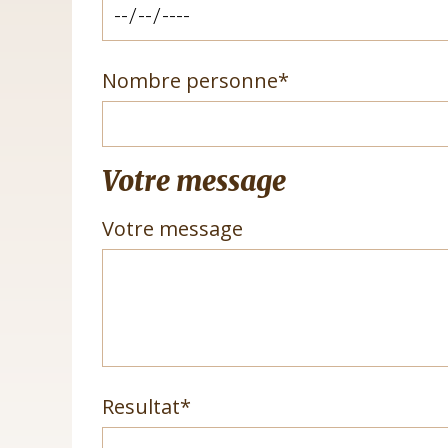
Champ
Nombre personne
*
obligatoire
Votre message
Votre message
Champ
Resultat
*
obligatoire