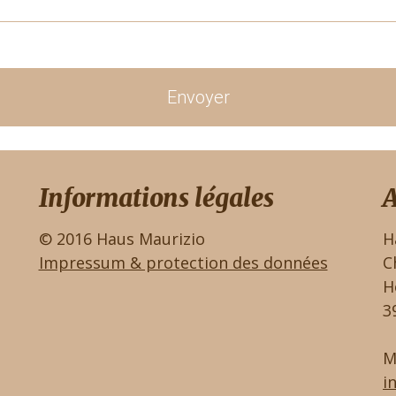
Envoyer
Informations légales
A
© 2016 Haus Maurizio
H
Impressum & protection des données
C
H
3
M
i