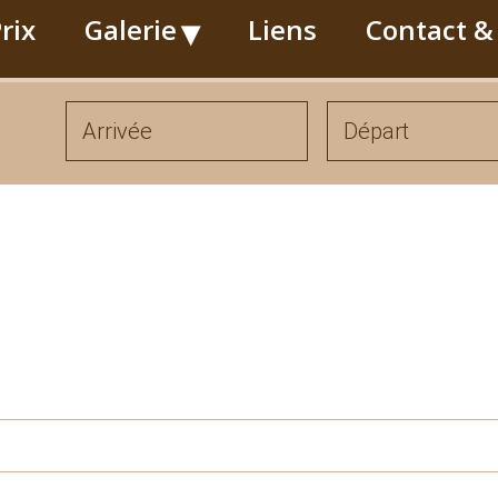
rix
Galerie
Liens
Contact &