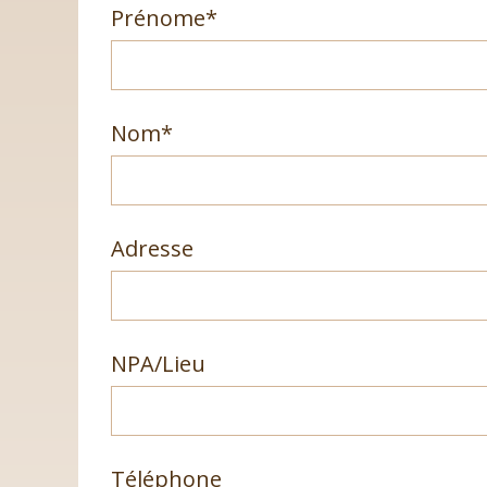
Champ
Prénome
*
obligatoire
Champ
Nom
*
obligatoire
Adresse
NPA/Lieu
Téléphone