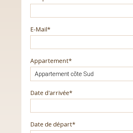
Champ
E-Mail
*
obligatoire
Champ
Appartement
*
obligatoire
Champ
Date d'arrivée
*
obligatoire
Champ
Date de départ
*
obligatoire