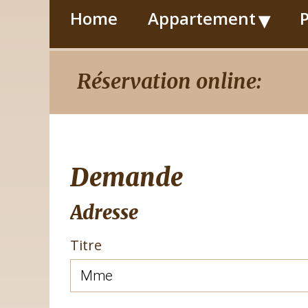
au
contenu
Home
Appartement
P
Réservation online:
Demande
Adresse
Titre